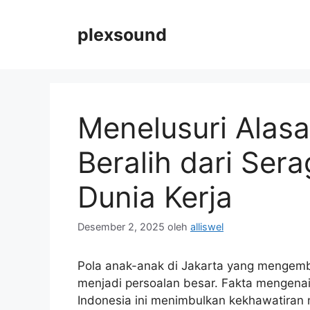
Langsung
ke
plexsound
isi
Menelusuri Alas
Beralih dari Ser
Dunia Kerja
Desember 2, 2025
oleh
alliswel
Pola anak-anak di Jakarta yang mengemb
menjadi persoalan besar. Fakta mengena
Indonesia ini menimbulkan kekhawatiran 