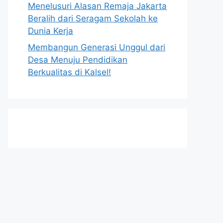
Menelusuri Alasan Remaja Jakarta
Beralih dari Seragam Sekolah ke
Dunia Kerja
Membangun Generasi Unggul dari
Desa Menuju Pendidikan
Berkualitas di Kalsel!
h
t
t
p
s
:
/
/