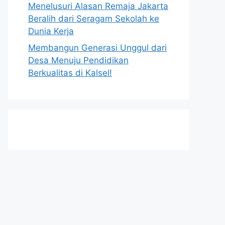
Menelusuri Alasan Remaja Jakarta
Beralih dari Seragam Sekolah ke
Dunia Kerja
Membangun Generasi Unggul dari
Desa Menuju Pendidikan
Berkualitas di Kalsel!
h
t
t
p
s
:
/
/