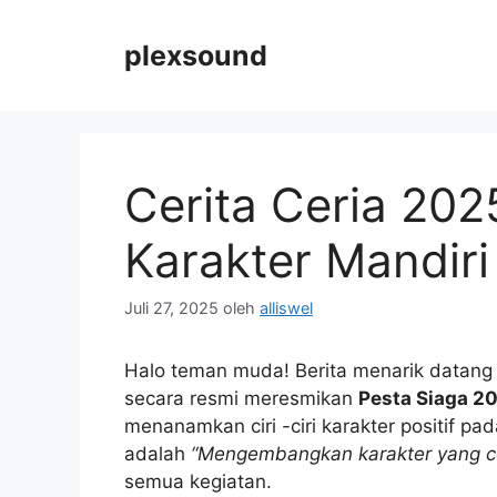
Langsung
ke
plexsound
isi
Cerita Ceria 20
Karakter Mandiri
Juli 27, 2025
oleh
alliswel
Halo teman muda! Berita menarik datang d
secara resmi meresmikan
Pesta Siaga 2
menanamkan ciri -ciri karakter positif pa
adalah
“Mengembangkan karakter yang ce
semua kegiatan.