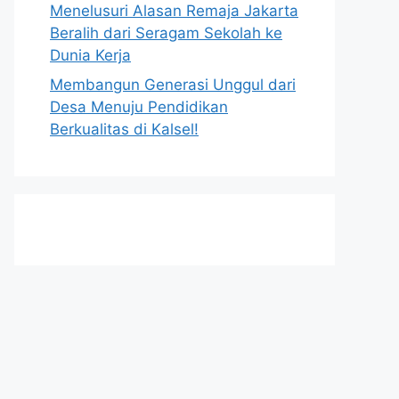
Menelusuri Alasan Remaja Jakarta
Beralih dari Seragam Sekolah ke
Dunia Kerja
Membangun Generasi Unggul dari
Desa Menuju Pendidikan
Berkualitas di Kalsel!
h
t
t
p
s
:
/
/